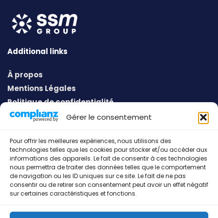
Additional links
À propos
Mentions Légales
Politique de confidentialité
Conditions générales
Gérer le consentement
Pour offrir les meilleures expériences, nous utilisons des
technologies telles que les cookies pour stocker et/ou accéder aux
Address
informations des appareils. Le fait de consentir à ces technologies
nous permettra de traiter des données telles que le comportement
European Sport Communication
de navigation ou les ID uniques sur ce site. Le fait de ne pas
consentir ou de retirer son consentement peut avoir un effet négatif
53, Gruuss-Strooss
sur certaines caractéristiques et fonctions.
L-9991 Weiswampach
Grand-Duché de Luxembourg