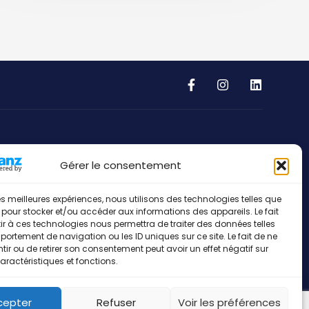
Address
Gérer le consentement
European Sport Communication
 les meilleures expériences, nous utilisons des technologies telles que
53, Gruuss-Strooss
 pour stocker et/ou accéder aux informations des appareils. Le fait
L-9991 Weiswampach
r à ces technologies nous permettra de traiter des données telles
ortement de navigation ou les ID uniques sur ce site. Le fait de ne
Grand-Duché de Luxembourg
ir ou de retirer son consentement peut avoir un effet négatif sur
aractéristiques et fonctions.
cepter
Refuser
Voir les préférences