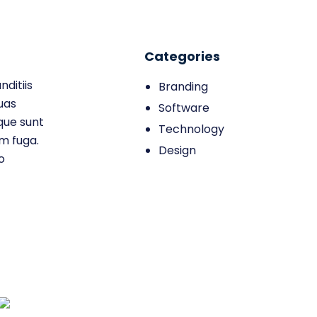
Categories
ditiis
Branding
uas
Software
ique sunt
Technology
um fuga.
Design
o