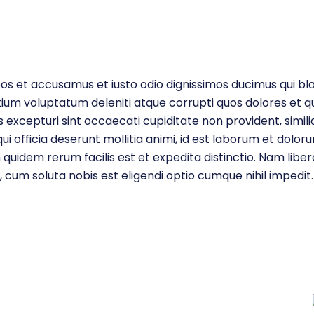
os et accusamus et iusto odio dignissimos ducimus qui blan
ium voluptatum deleniti atque corrupti quos dolores et q
 excepturi sint occaecati cupiditate non provident, simil
qui officia deserunt mollitia animi, id est laborum et dolor
quidem rerum facilis est et expedita distinctio. Nam liber
cum soluta nobis est eligendi optio cumque nihil impedit.