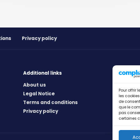
tions
Privacy policy
Additional links
About us
Pour offrir
Legal Notice
les cookies
de consenti
Terms and conditions
que le comp
Privacy policy
pas consent
certaines c
Ac