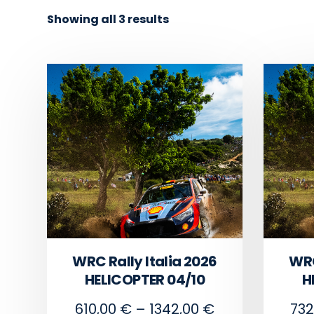
Showing all 3 results
WRC Rally Italia 2026
WRC
HELICOPTER 04/10
H
610,00
€
–
1342,00
€
732