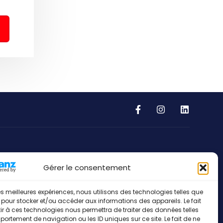
Address
Gérer le consentement
European Sport Communication
 les meilleures expériences, nous utilisons des technologies telles que
53, Gruuss-Strooss
 pour stocker et/ou accéder aux informations des appareils. Le fait
L-9991 Weiswampach
r à ces technologies nous permettra de traiter des données telles
ortement de navigation ou les ID uniques sur ce site. Le fait de ne
Grand-Duché de Luxembourg