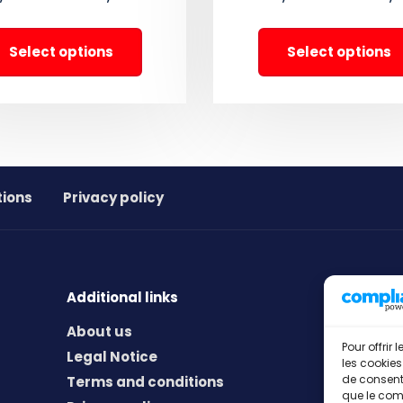
Select options
Select options
tions
Privacy policy
Additional links
About us
Pour offrir
Legal Notice
les cookies
de consenti
Terms and conditions
que le comp