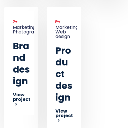
Marketing,
Marketing,
Photography
Web
design
Bra
Pro
nd
du
des
ct
ign
des
ign
View
project
View
project