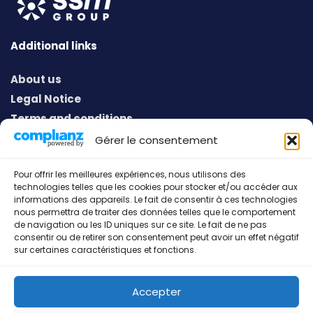
Additional links
About us
Legal Notice
Terms and conditions
Privacy policy
Gérer le consentement
Pour offrir les meilleures expériences, nous utilisons des
technologies telles que les cookies pour stocker et/ou accéder aux
Address
informations des appareils. Le fait de consentir à ces technologies
nous permettra de traiter des données telles que le comportement
European Sport Communication
de navigation ou les ID uniques sur ce site. Le fait de ne pas
consentir ou de retirer son consentement peut avoir un effet négatif
53, Gruuss-Strooss
sur certaines caractéristiques et fonctions.
L-9991 Weiswampach
Grand-Duché de Luxembourg
Accepter