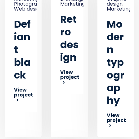
Photography,
Marketing
design,
Web design
Marketing
Ret
Def
Mo
ro
ian
der
des
t
n
ign
bla
typ
ck
ogr
View
project
ap
View
project
hy
View
project